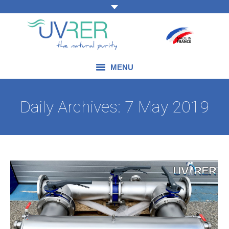
MENU
OUR EXPERTISE
Daily Archives:
7 May 2019
OUR PRODUCTS
OUR FIELDS OF APPLICATION
BLOG
CONTACT US