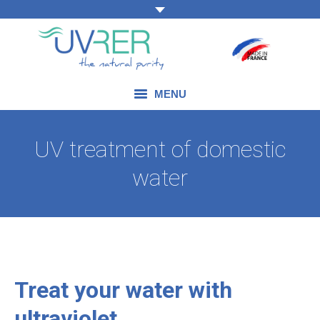
MENU
OUR EXPERTISE
UV treatment of domestic
OUR PRODUCTS
water
OUR FIELDS OF APPLICATION
BLOG
CONTACT US
Treat your water with
ultraviolet