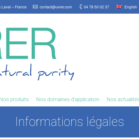
s Laval – France
contact@uvrer.com
04 78 50 02 37
English
Nos produits
Nos domaines d’application
Nos actualité
Informations légales