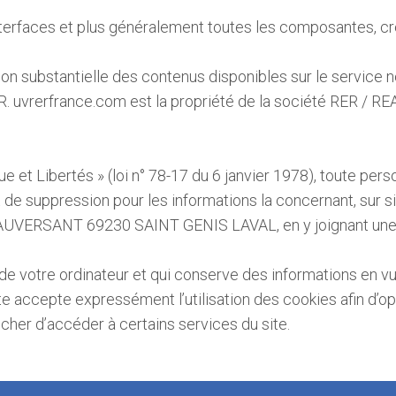
interfaces et plus généralement toutes les composantes, créa
portion substantielle des contenus disponibles sur le servic
uvrerfrance.com est la propriété de la société RER 
e et Libertés » (loi n° 78-17 du 6 janvier 1978), toute pers
 et de suppression pour les informations la concernant, su
SANT 69230 SAINT GENIS LAVAL, en y joignant une copi
r de votre ordinateur et qui conserve des informations en v
ute accepte expressément l’utilisation des cookies afin d’opti
êcher d’accéder à certains services du site.