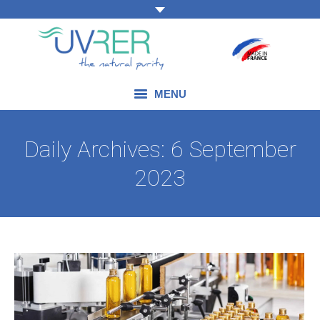
MENU
OUR EXPERTISE
Daily Archives:
6 September
OUR PRODUCTS
2023
OUR FIELDS OF APPLICATION
BLOG
CONTACT US