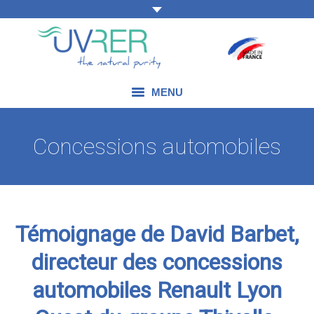
MENU
NOS COMPÉTENCES
Concessions automobiles
NOS PRODUITS
NOS DOMAINES D’APPLICATION
NOS ACTUALITÉS
Témoignage de David Barbet,
directeur des concessions
NOUS CONTACTER
automobiles Renault Lyon