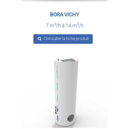
BORA VICHY
3
3
7 m
/h à 14 m
/h
Consulter la fiche produit