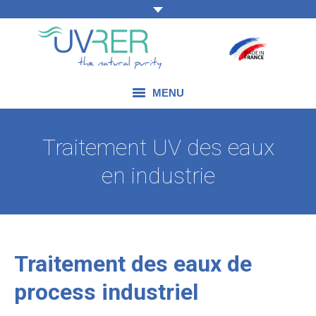
MENU
NOS COMPÉTENCES
Traitement UV des eaux
NOS PRODUITS
en industrie
NOS DOMAINES D’APPLICATION
NOS ACTUALITÉS
Traitement des eaux de
NOUS CONTACTER
process industriel