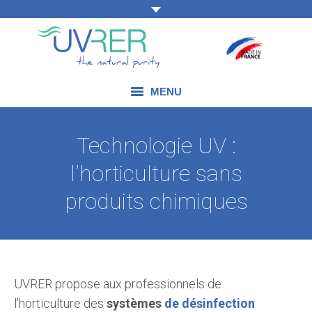
MENU
NOS COMPÉTENCES
Technologie UV :
NOS PRODUITS
l’horticulture sans
NOS DOMAINES D’APPLICATION
produits chimiques
NOS ACTUALITÉS
NOUS CONTACTER
UVRER propose aux professionnels de
l’horticulture des
systèmes
de désinfection