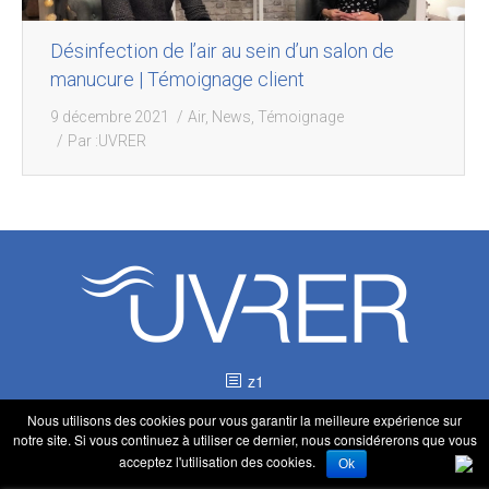
Désinfection de l’air au sein d’un salon de
manucure | Témoignage client
9 décembre 2021
Air
,
News
,
Témoignage
Par :
UVRER
z1
Nous utilisons des cookies pour vous garantir la meilleure expérience sur
notre site. Si vous continuez à utiliser ce dernier, nous considérerons que vous
acceptez l'utilisation des cookies.
Ok