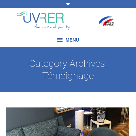
MENU
NOS COMPÉTENCES
Category Archives:
NOS PRODUITS
Témoignage
NOS DOMAINES D’APPLICATION
NOS ACTUALITÉS
NOUS CONTACTER