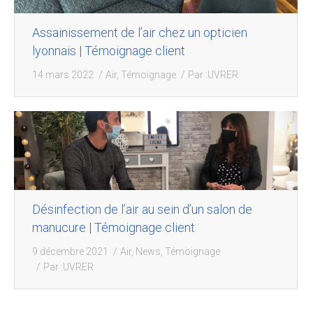
Assainissement de l’air chez un opticien
lyonnais | Témoignage client
14 mars 2022
Air
,
Témoignage
Par :
UVRER
Désinfection de l’air au sein d’un salon de
manucure | Témoignage client
9 décembre 2021
Air
,
News
,
Témoignage
Par :
UVRER