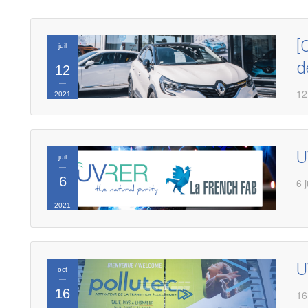
[
juil
d
12
12
2021
U
juil
6
6 j
2021
U
oct
16
16