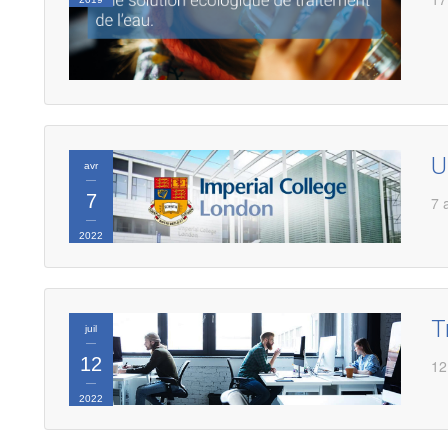
U
avr
7
7 
2022
T
juil
12
12
2022