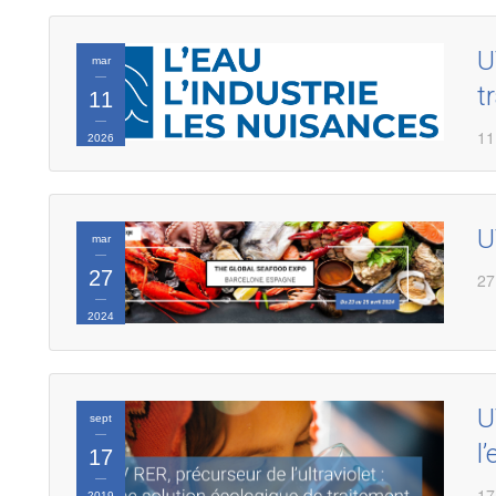
U
mar
t
11
11
2026
U
mar
27
27
2024
U
sept
l’
17
17
2019