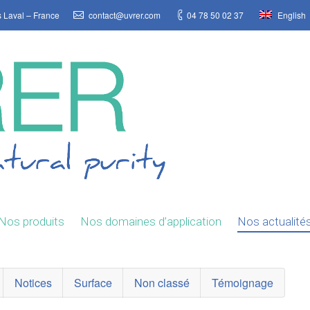
s Laval – France
contact@uvrer.com
04 78 50 02 37
English
Nos produits
Nos domaines d’application
Nos actualité
Notices
Surface
Non classé
Témoignage