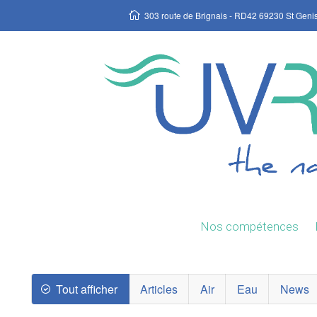
303 route de Brignais - RD42 69230 St Geni
Nos compétences
Tout afficher
Articles
Air
Eau
News