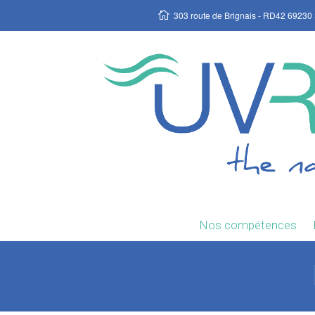
303 route de Brignais - RD42 69230 
Nos compétences