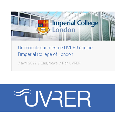
Un module sur-mesure UVRER équipe
l’Imperial College of London
7 avril 2022
Eau
,
News
Par :
UVRER