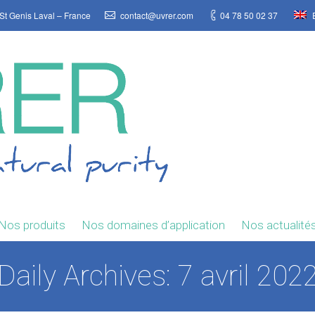
St Genis Laval – France
contact@uvrer.com
04 78 50 02 37
E
Nos produits
Nos domaines d’application
Nos actualité
Daily Archives:
7 avril 202