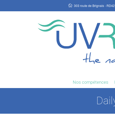
303 route de Brignais - RD42
Nos compétences
Dail