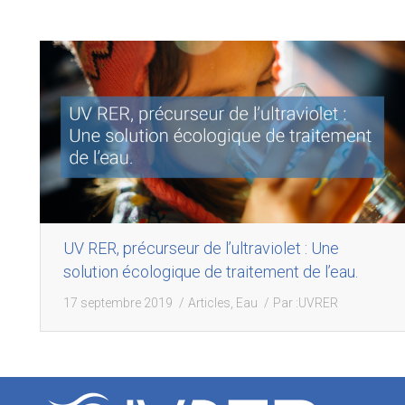
UV RER, précurseur de l’ultraviolet : Une
solution écologique de traitement de l’eau.
17 septembre 2019
Articles
,
Eau
Par :
UVRER