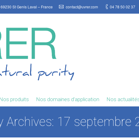
 69230 St Genis Laval – France
contact@uvrer.com
04 78 50 02 37
Nos produits
Nos domaines d’application
Nos actualité
y Archives:
17 septembre 