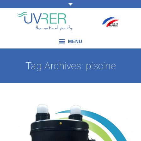
MENU
NOS COMPÉTENCES
Tag Archives:
piscine
NOS PRODUITS
NOS DOMAINES D’APPLICATION
NOS ACTUALITÉS
NOUS CONTACTER