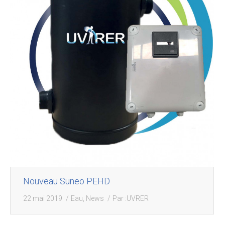
Nouveau Suneo PEHD
22 mai 2019
Eau
,
News
Par :
UVRER