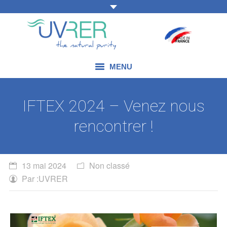
MENU
NOS COMPÉTENCES
IFTEX 2024 – Venez nous
NOS PRODUITS
rencontrer !
NOS DOMAINES D’APPLICATION
NOS ACTUALITÉS
13 mai 2024
Non classé
Par :
UVRER
NOUS CONTACTER