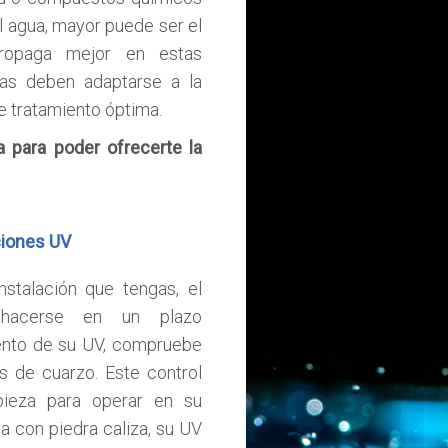
l agua, mayor puede ser el
propaga mejor en estas
as deben adaptarse a la
e tratamiento óptima.
 para poder ofrecerte la
ciones UV
stalación que tengas, el
hacerse en un plazo
ento de su UV, compruebe
 de cuarzo. Este control
mpieza para operar en su
a con piedra caliza, su UV