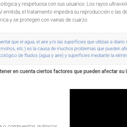
ecológica y respetuosa con sus usuarios. Los rayos ultravi
mitida, el tratamiento impedirá su reproducción o las dest
drica y se protegen con vainas de cuarzo.
al que el agua, el aire y/o las superficies que utilizas a diari
, mohos, etc.) es la causa de muchos problemas que pueden afec
cológico de fluidos
(agua y aire)
y superficies mediante la elim
 tener en cuenta ciertos factores que pueden afectar su 
gua o compuestos químicos