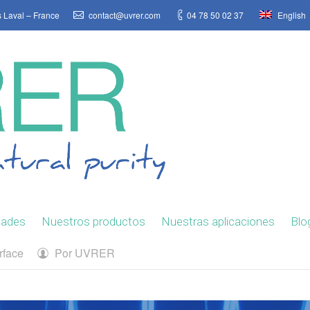
s Laval – France
contact@uvrer.com
04 78 50 02 37
English
dades
Nuestros productos
Nuestras aplicaciones
Blo
rface
Por
UVRER