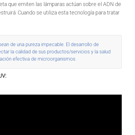
oleta que emiten las lámparas actúan sobre el ADN de
ruirá. Cuando se utiliza esta tecnología para tratar
o sean de una
pureza impecable
. El desarrollo de
tar la calidad de sus productos/servicios y la salud
inación efectiva de microorganismos
.
UV: