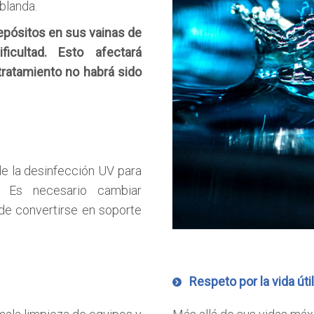
blanda.
epósitos en sus vainas de
icultad. Esto afectará
tratamiento no habrá sido
de la desinfección UV para
o. Es necesario cambiar
ede convertirse en soporte
Respeto por la vida úti