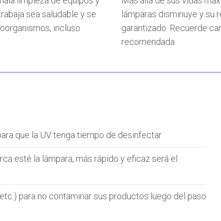
mala limpieza de equipos y
Más allá de sus vidas máxi
rabaja sea saludable y se
lámparas disminuye y su r
roorganismos, incluso
garantizado. Recuerde camb
recomendada.
para que la UV tenga tiempo de desinfectar
rca esté la lámpara, más rápido y eficaz será el
etc.) para no contaminar sus productos luego del paso