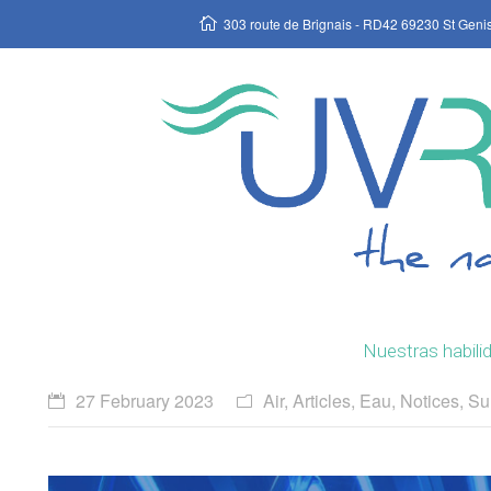
303 route de Brignais - RD42 69230 St Geni
Nuestras habili
27 February 2023
Air
,
Articles
,
Eau
,
Notices
,
Su