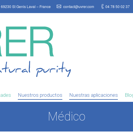
 69230 St Genis Laval – France
contact@uvrer.com
04 78 50 02 37
dades
Nuestros productos
Nuestras aplicaciones
Blo
Médico