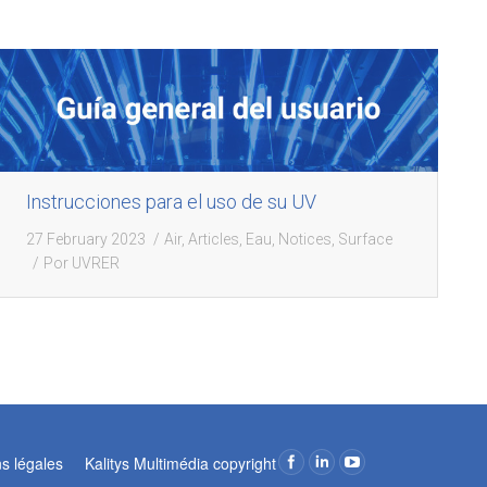
Instrucciones para el uso de su UV
27 February 2023
Air
,
Articles
,
Eau
,
Notices
,
Surface
Por
UVRER
ns légales
Kalitys Multimédia copyright