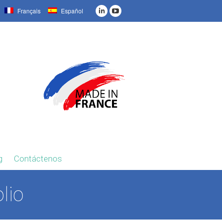
Français
Español
g
Contáctenos
lio