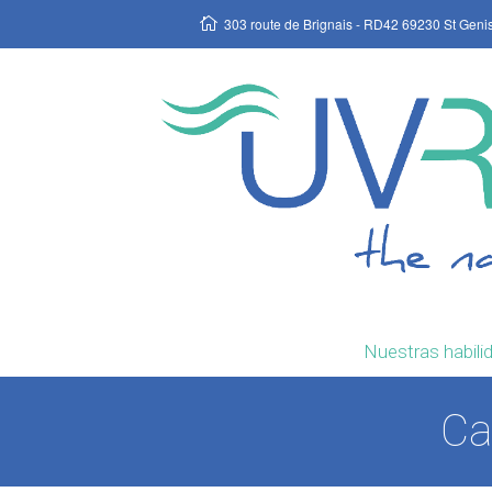
303 route de Brignais - RD42 69230 St Geni
Nuestras habili
Ca