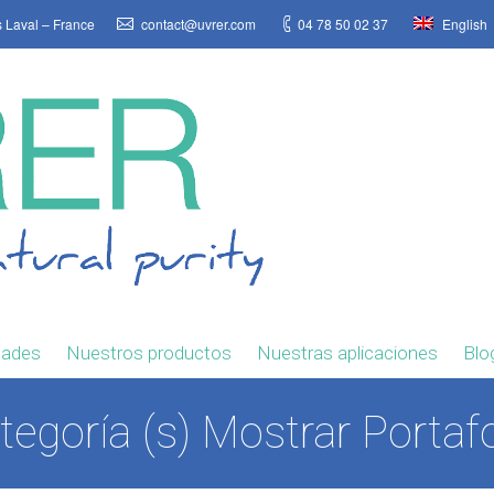
s Laval – France
contact@uvrer.com
04 78 50 02 37
English
dades
Nuestros productos
Nuestras aplicaciones
Blo
tegoría (s) Mostrar Portafo