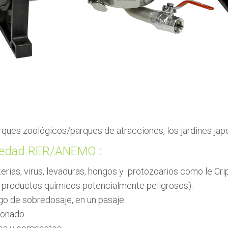
parques zoológicos/parques de atracciones, los jardines 
ociedad RER/ANEMO :
rias, virus, levaduras, hongos y protozoarios como le Cript
s productos químicos potencialmente peligrosos).
go de sobredosaje, en un pasaje.
ionado.