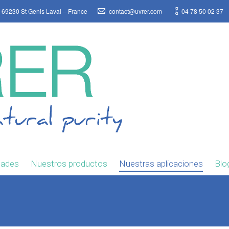
 69230 St Genis Laval – France
contact@uvrer.com
04 78 50 02 37
dades
Nuestros productos
Nuestras aplicaciones
Blo