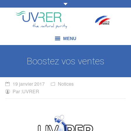
MENU
NOS COMPÉTENCES
Boostez vos ventes
NOS PRODUITS
NOS DOMAINES D’APPLICATION
19 janvier 2017
Notices
Par :
UVRER
NOS ACTUALITÉS
NOUS CONTACTER