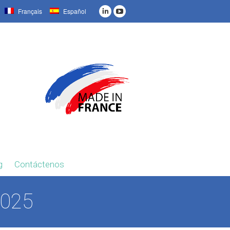
Français
Español
g
Contáctenos
2025