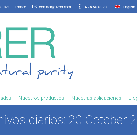
s Laval – France
contact@uvrer.com
04 78 50 02 37
English
dades
Nuestros productos
Nuestras aplicaciones
Blo
hivos diarios:
20 October 