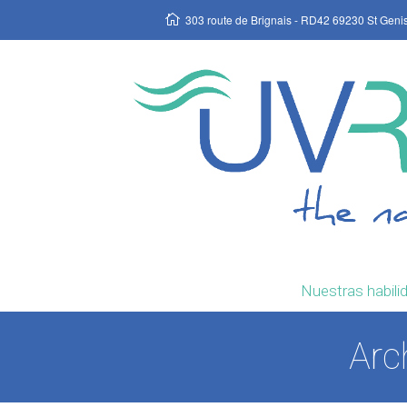
303 route de Brignais - RD42 69230 St Geni
Nuestras habili
Arc