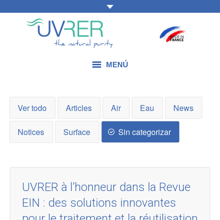
MENÚ
NUESTRAS HABILIDADES
Ver todo
Articles
Air
Eau
News
NUESTROS PRODUCTOS
Notices
Surface
Sin categorizar
NUESTRAS APLICACIONES
BLOG
CONTÁCTENOS
UVRER à l’honneur dans la Revue
EIN : des solutions innovantes
pour le traitement et la réutilisation