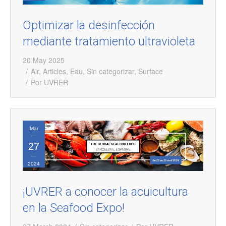
Optimizar la desinfección
mediante tratamiento ultravioleta
20 May 2025
Air
,
Articles
,
Eau
,
Sin categorizar
,
Surface
Por
UVRER
Mar
27
2024
¡UVRER a conocer la acuicultura
en la Seafood Expo!